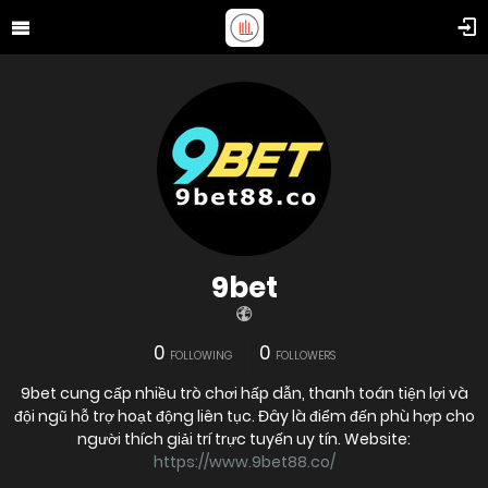
9bet
0
0
FOLLOWING
FOLLOWERS
9bet cung cấp nhiều trò chơi hấp dẫn, thanh toán tiện lợi và
đội ngũ hỗ trợ hoạt động liên tục. Đây là điểm đến phù hợp cho
người thích giải trí trực tuyến uy tín. Website:
https://www.9bet88.co/