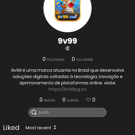
9v99
0
0
FOLLOWING
FOLLOWERS
9v99 é uma marca atuante no Brasil que desenvolve
soluções digitais voltadas à tecnologia, inovação e
aprimoramento de plataformas online. visite:
https://9v99pg.co
0
0
0
IMAGES
ALBUMS
Liked
Most recent