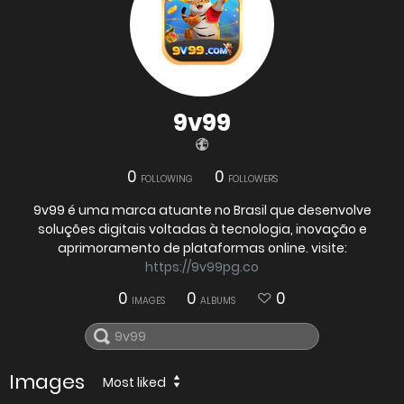
9v99
0
0
FOLLOWING
FOLLOWERS
9v99 é uma marca atuante no Brasil que desenvolve
soluções digitais voltadas à tecnologia, inovação e
aprimoramento de plataformas online. visite:
https://9v99pg.co
0
0
0
IMAGES
ALBUMS
Images
Most liked