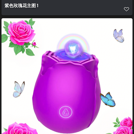
紫色玫瑰花主图 1