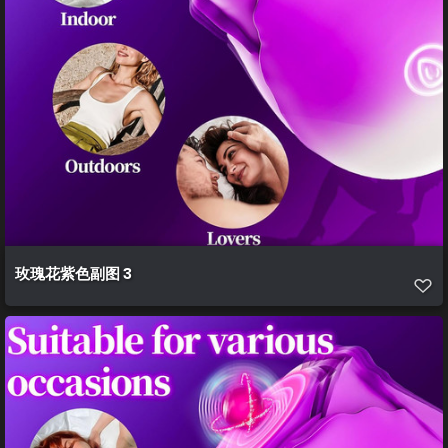
玫瑰花紫色副图 3