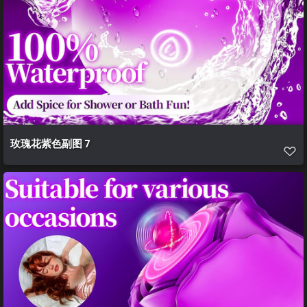
玫瑰花紫色副图 7