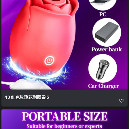
43 红色玫瑰花副图 副5