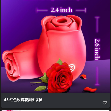
43 红色玫瑰花副图 副6