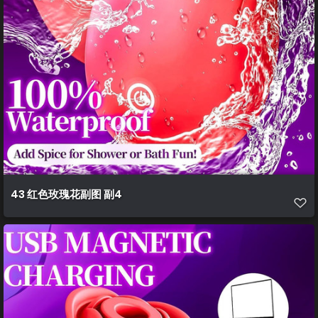
43 红色玫瑰花副图 副4