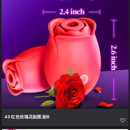
43 红色玫瑰花副图 副6