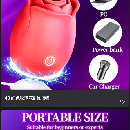
43 红色玫瑰花副图 副5