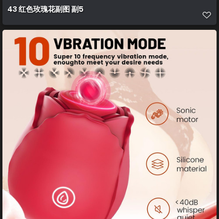
43 红色玫瑰花副图 副5