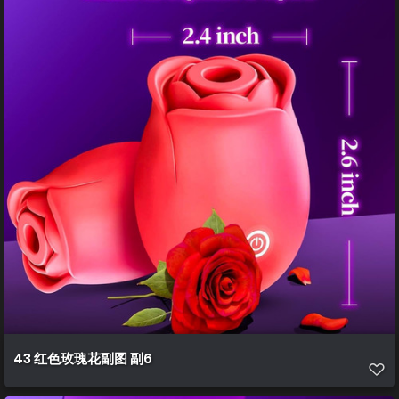
43 红色玫瑰花副图 副6