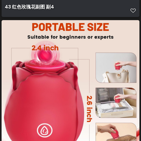
43 红色玫瑰花副图 副4