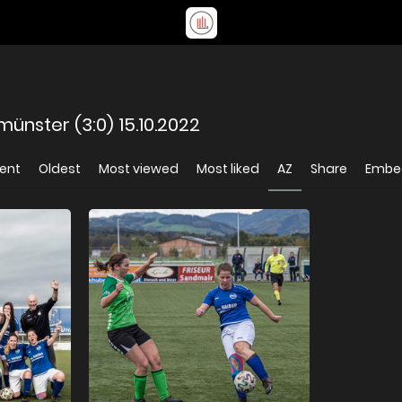
ünster (3:0) 15.10.2022
ent
Oldest
Most viewed
Most liked
AZ
Share
Embe