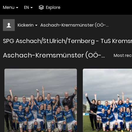
Menu
EN
Explore
Kickerin
Aschach-Kremsmünster (OÖ-...
SPG Aschach/St.Ulrich/Ternberg - TuS Kremsm
Aschach-Kremsmünster (OÖ-...
Most rec