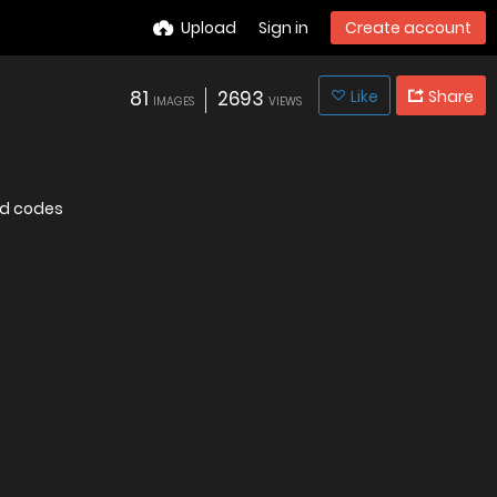
Upload
Sign in
Create account
81
2693
Like
Share
IMAGES
VIEWS
d codes