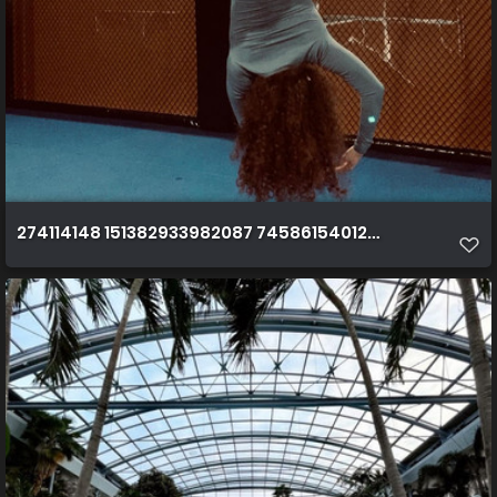
274114148 151382933982087 7458615401276973115 n