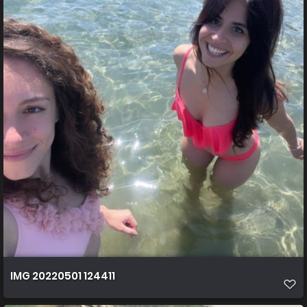
IMG 20220501 124411