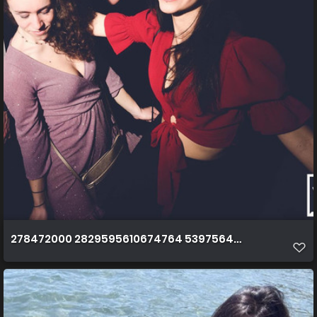
278472000 2829595610674764 5397564782195759958 