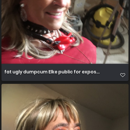
fat ugly dumpcum Elke public for expose (90)