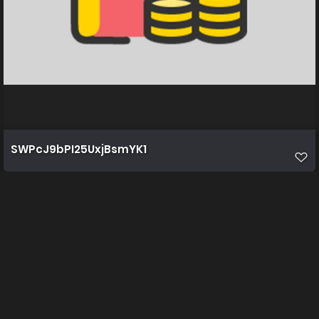
SWPcJ9bPI25UxjBsmYK1