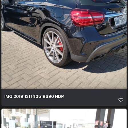
IMG 20191121 140518690 HDR