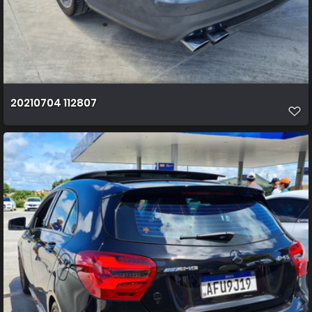
20210704 112807