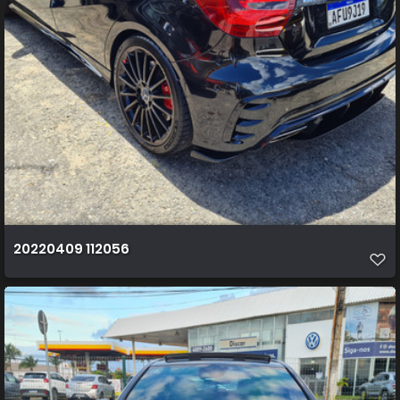
20220409 112056