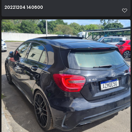
20221204 140600