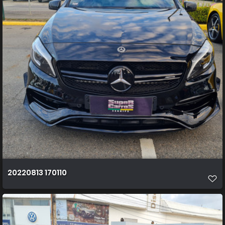
20220813 170110