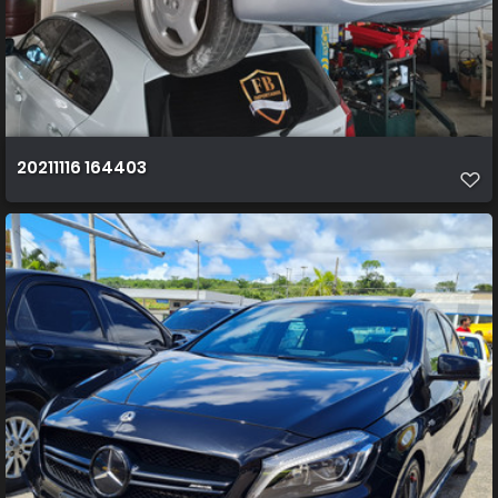
20211116 164403