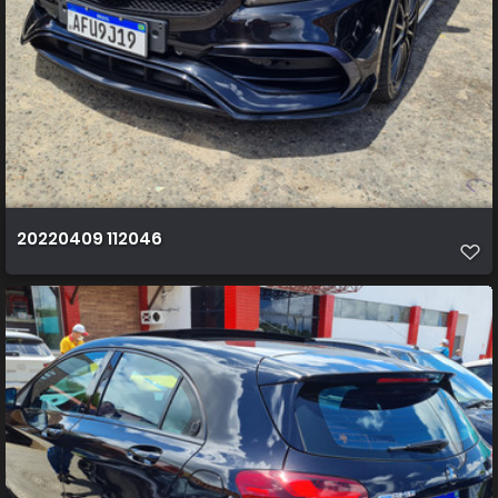
20220409 112046