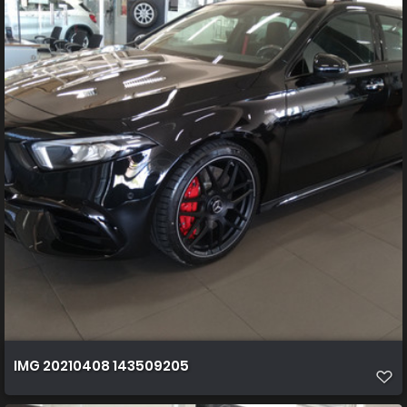
IMG 20210408 143509205