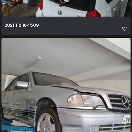
20211116 164509