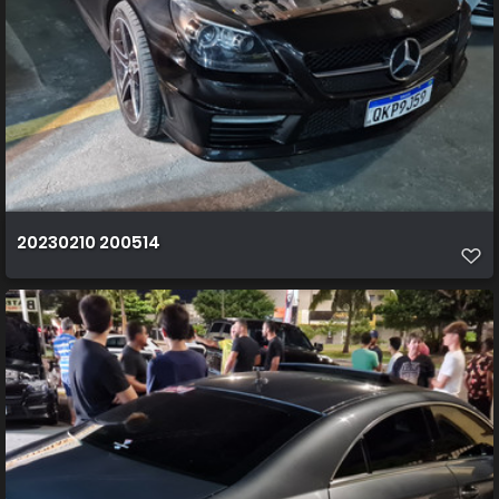
20230210 200514