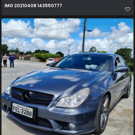
IMG 20210408 143550777