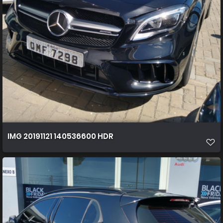
IMG 20191121 140536600 HDR