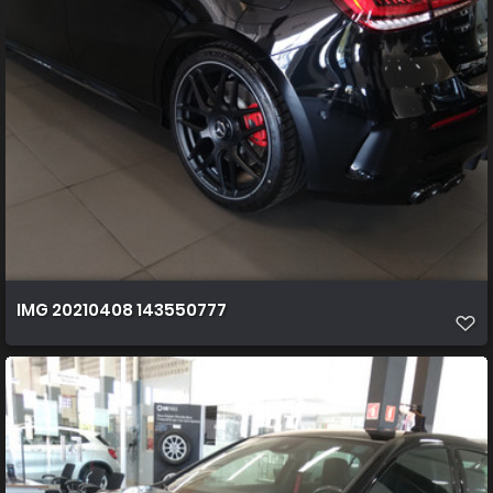
IMG 20210408 143550777