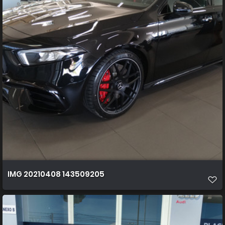
IMG 20210408 143509205