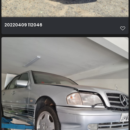
20220409 112046