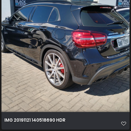
IMG 20191121 140518690 HDR