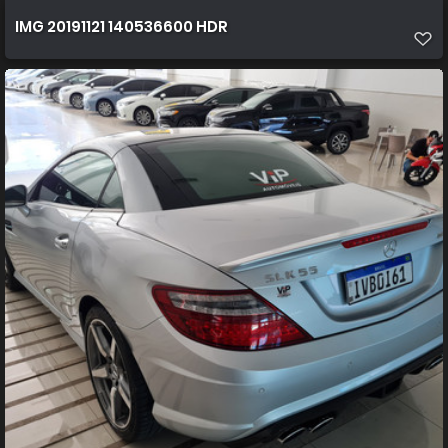
IMG 20191121 140536600 HDR