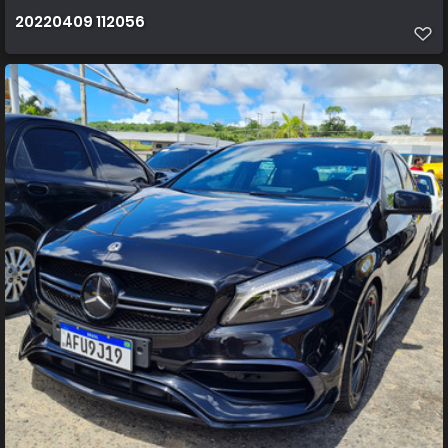
20220409 112056