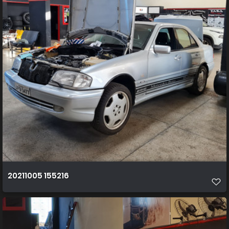
20211005 155216