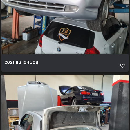
20211116 164509