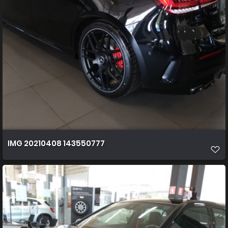
IMG 20210408 143550777