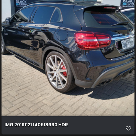
IMG 20191121 140518690 HDR