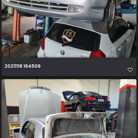
20211116 164509