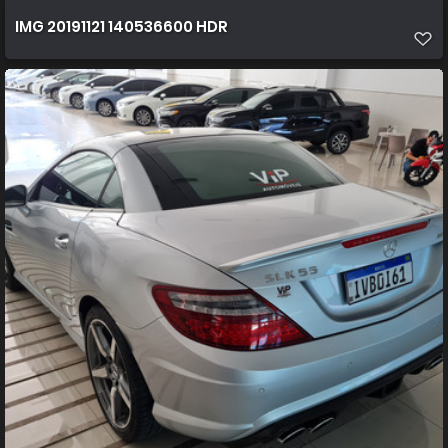
IMG 20191121 140536600 HDR