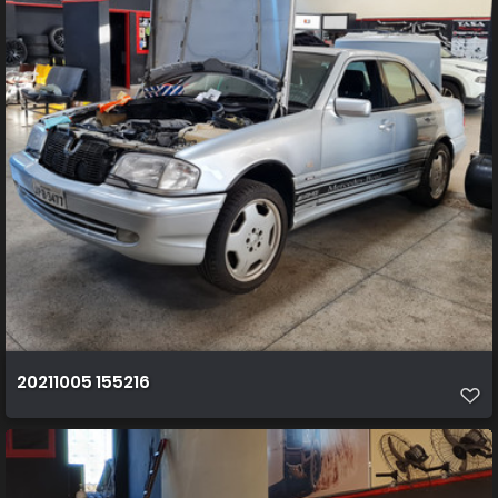
20211005 155216