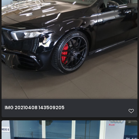
IMG 20210408 143509205