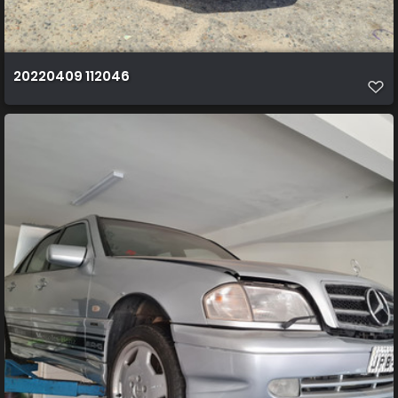
20220409 112046