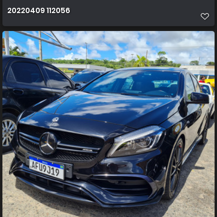
20220409 112056