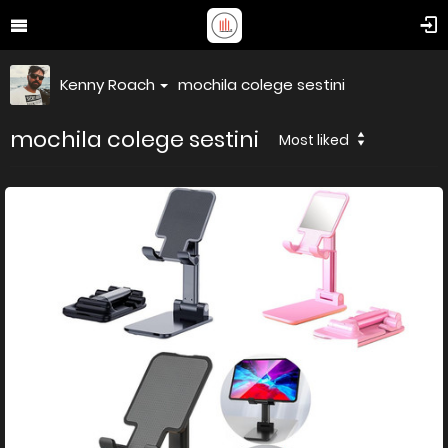
Kenny Roach
mochila colege sestini
mochila colege sestini
Most liked