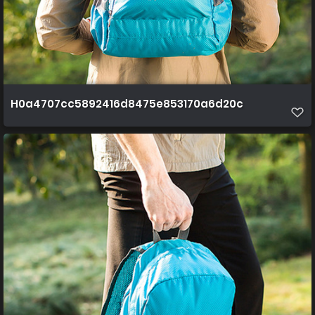
H0a4707cc5892416d8475e853170a6d20c