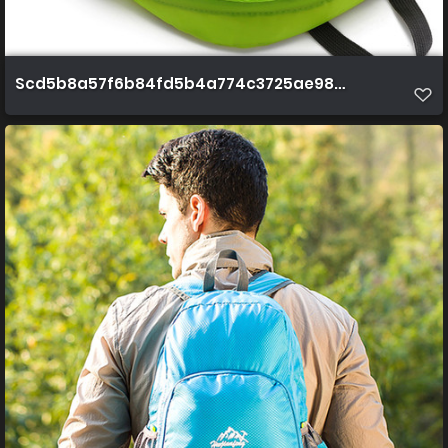
Scd5b8a57f6b84fd5b4a774c3725ae985w