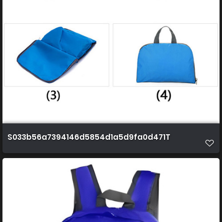
S033b56a7394146d5854d1a5d9fa0d471T