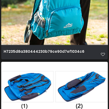
H7235d8a380444230b79ce90d7ef1034c6