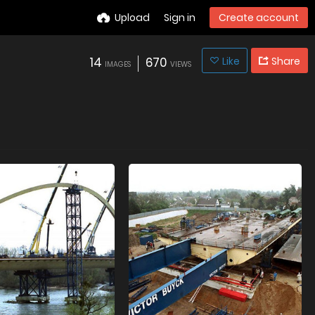
Upload
Sign in
Create account
14
670
Like
Share
IMAGES
VIEWS