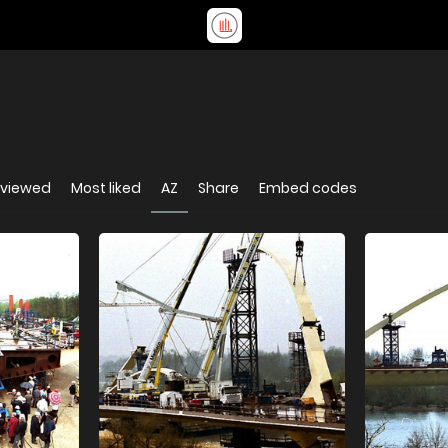
 viewed
Most liked
AZ
Share
Embed codes