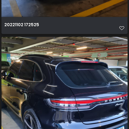
20221102 172525