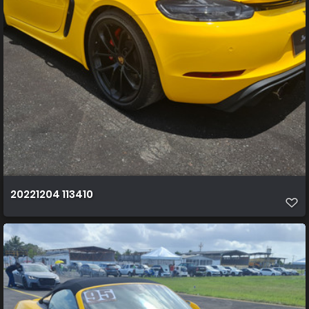
20221204 113410