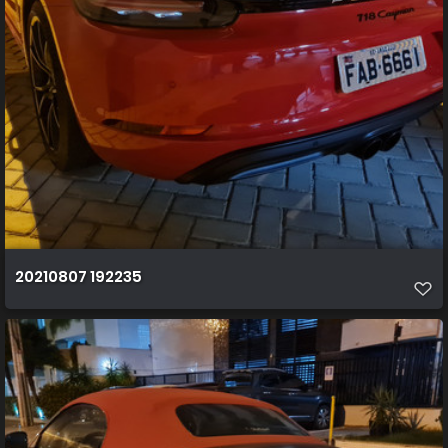
20210807 192235