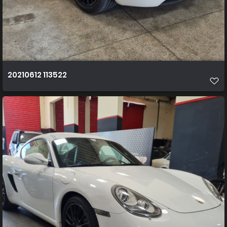
20210612 113522