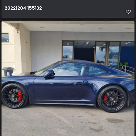
20221204 155132