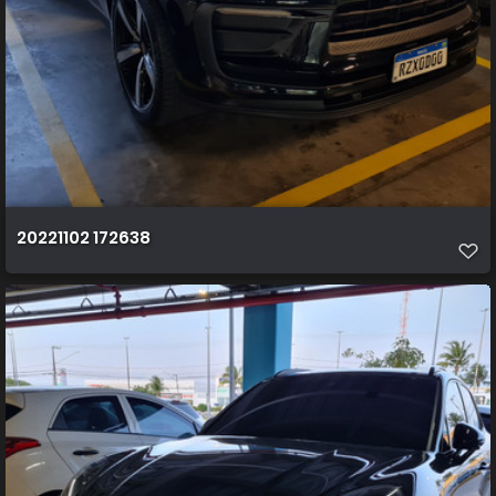
20221102 172638