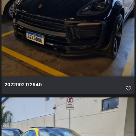
20221102 172645