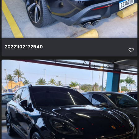
20221102 172540