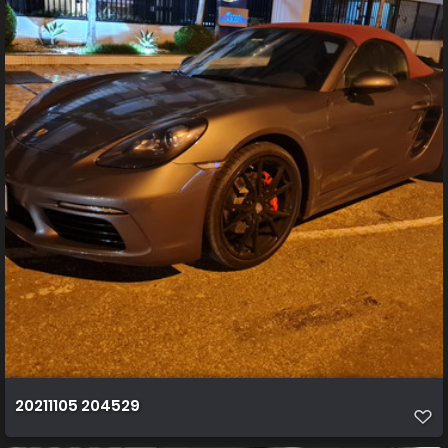
20211105 204529