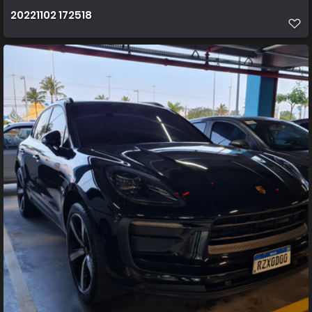
20221102 172518