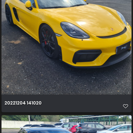
20221204 141020