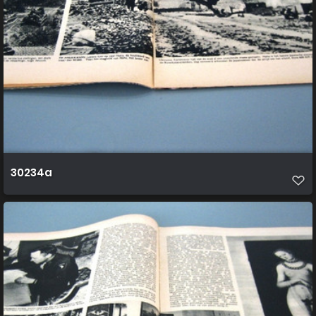
30234a