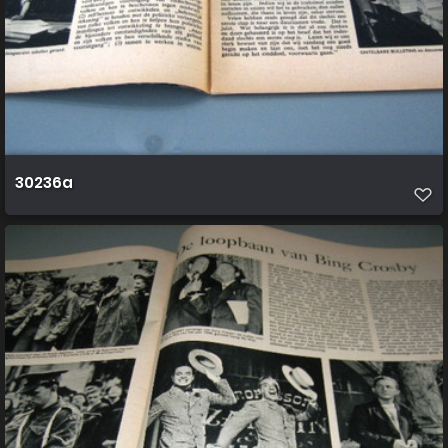
30236a