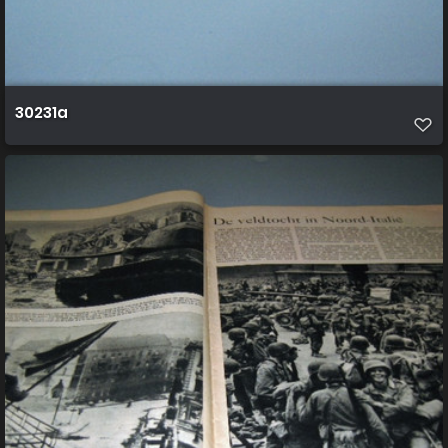
30231a