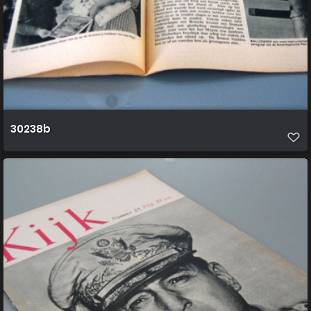
30238b