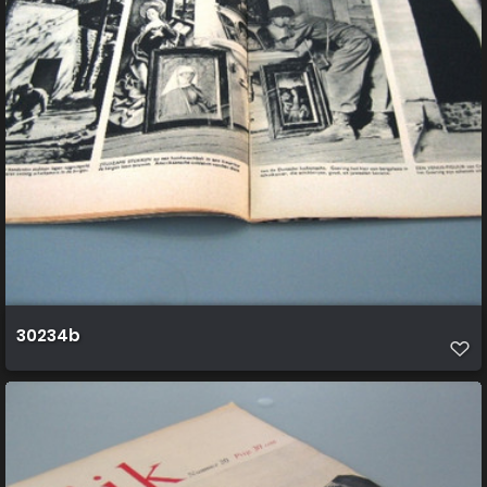
30234b