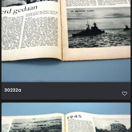
30232a