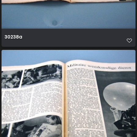
30238a