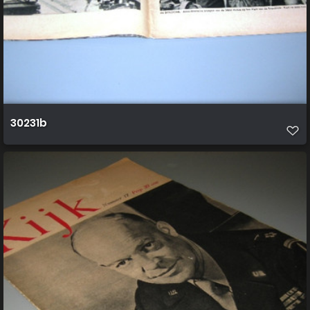
30231b