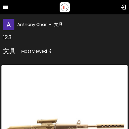
Anthony Chan
文具
123
文具
Most viewed