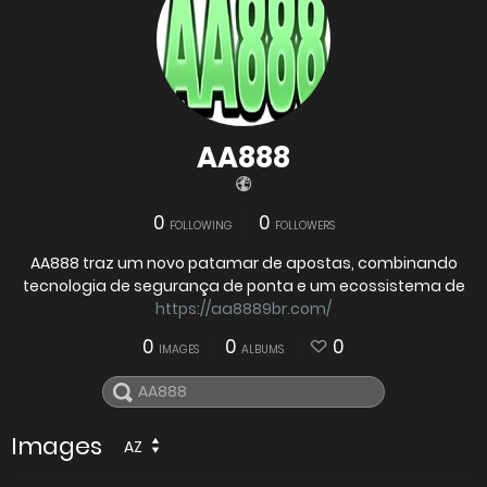
AA888
0
0
FOLLOWING
FOLLOWERS
AA888 traz um novo patamar de apostas, combinando
tecnologia de segurança de ponta e um ecossistema de
https://aa8889br.com/
0
0
0
IMAGES
ALBUMS
Images
AZ