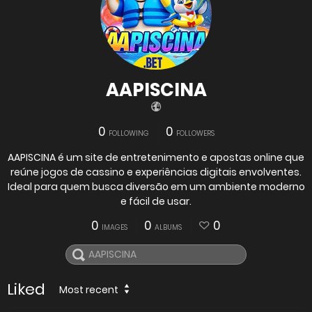
AAPISCINA
0
0
FOLLOWING
FOLLOWERS
AAPISCINA é um site de entretenimento e apostas online que
reúne jogos de cassino e experiências digitais envolventes.
Ideal para quem busca diversão em um ambiente moderno
e fácil de usar.
0
0
0
IMAGES
ALBUMS
Liked
Most recent