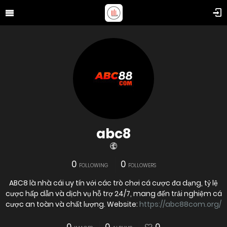
abc8
0
0
FOLLOWING
FOLLOWERS
ABC8 là nhà cái uy tín với các trò chơi cá cược đa dạng, tỷ lệ
cược hấp dẫn và dịch vụ hỗ trợ 24/7, mang đến trải nghiệm cá
cược an toàn và chất lượng. Website:
https://abc88com.org/