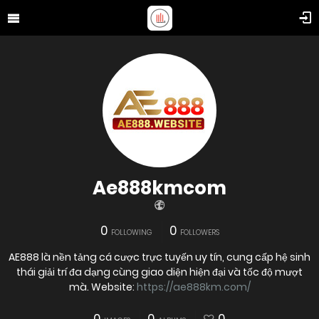
Ae888kmcom
0
0
FOLLOWING
FOLLOWERS
AE888 là nền tảng cá cược trực tuyến uy tín, cung cấp hệ sinh
thái giải trí đa dạng cùng giao diện hiện đại và tốc độ mượt
mà. Website:
https://ae888km.com/