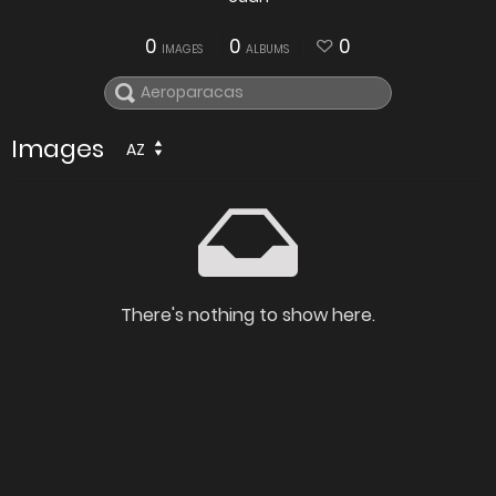
0
0
0
IMAGES
ALBUMS
Images
AZ
There's nothing to show here.