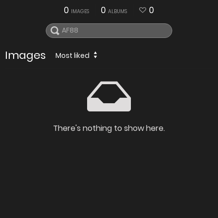
0
0
0
IMAGES
ALBUMS
Images
Most liked
There's nothing to show here.