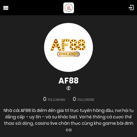
AF88
0
0
FOLLOWING
FOLLOWERS
Nhà cái AF88 là điểm đến giải trí trực tuyến hàng đầu, nơi hội tụ
đẳng cấp – uy tín – và sự khác biệt. Với hệ thống cá cược thể
thao sôi động, casino live chân thực cùng kho game bài đỉnh
ca