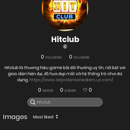
Hitclub
0
0
FOLLOWING
FOLLOWERS
Hitclub là thương hiệu game bài đổi thưởng uy tín, nổi bật với
giao diện hiện đại, đồ họa đẹp mắt và hệ thống trò chơi đa
dạng.
https://www.airjordanssneakers.us.com/
0
0
0
IMAGES
ALBUMS
Images
Most liked