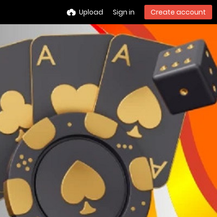
Upload
Sign in
Create account