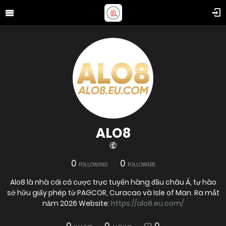
ALO8
0
0
FOLLOWING
FOLLOWERS
Alo8 là nhà cái cá cược trực tuyến hàng đầu châu Á, tự hào
sở hữu giấy phép từ PAGCOR, Curacao và Isle of Man. Ra mắt
năm 2026 Website:
https://alo8.eu.com/