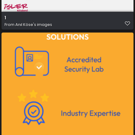
1
From
Anıl Köse's images