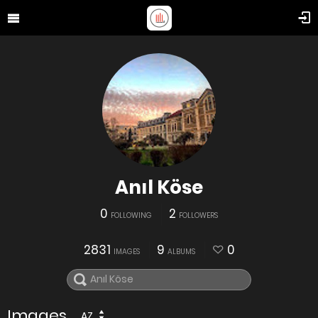
Anıl Köse
0
2
FOLLOWING
FOLLOWERS
2831
9
0
IMAGES
ALBUMS
Images
AZ