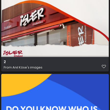
2
From
Anıl Köse's images