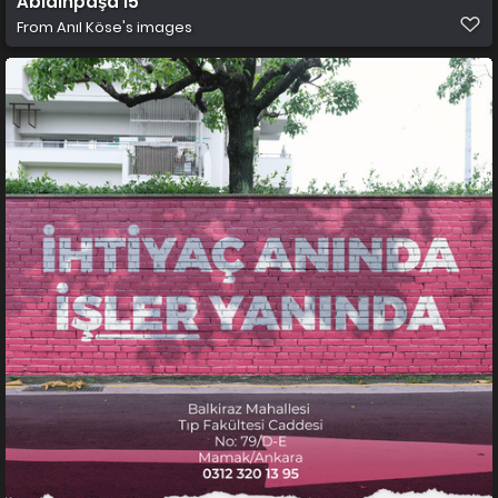
Abidinpaşa 15
From
Anıl Köse's images