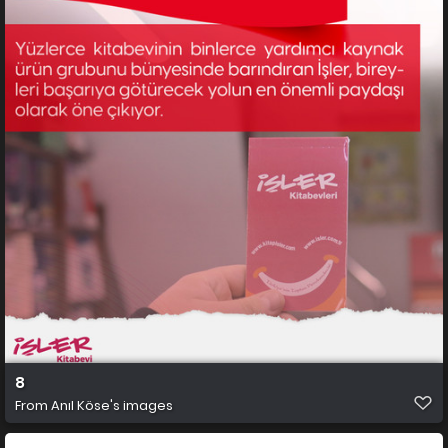
8
From
Anıl Köse's images