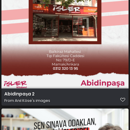
Abidinpaşa 2
From
Anıl Köse's images