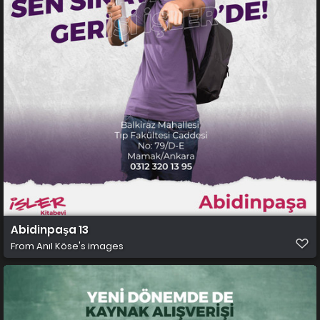
Abidinpaşa 13
From
Anıl Köse's images