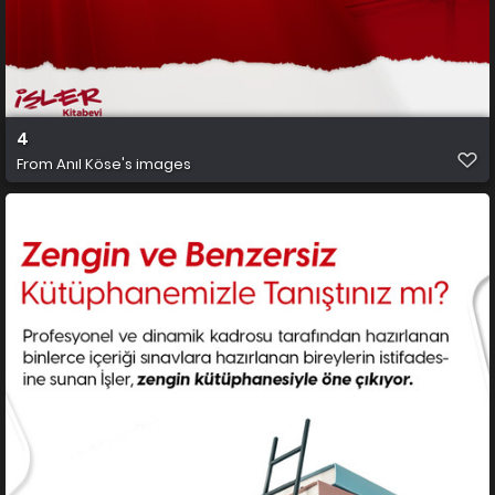
4
From
Anıl Köse's images