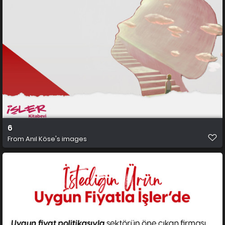
6
From
Anıl Köse's images