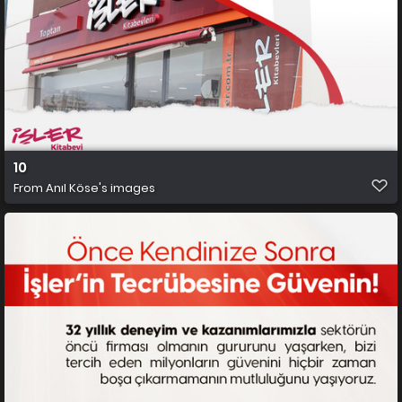
10
From
Anıl Köse's images