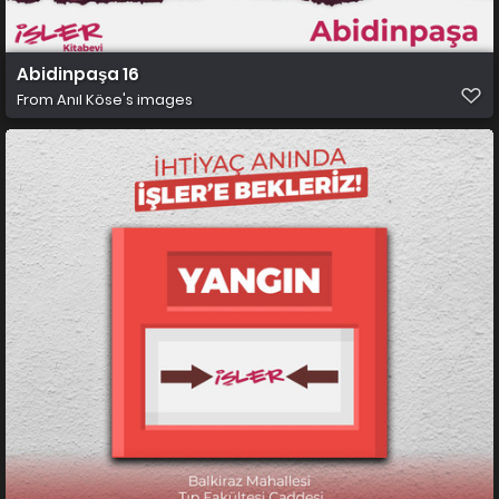
Abidinpaşa 16
From
Anıl Köse's images