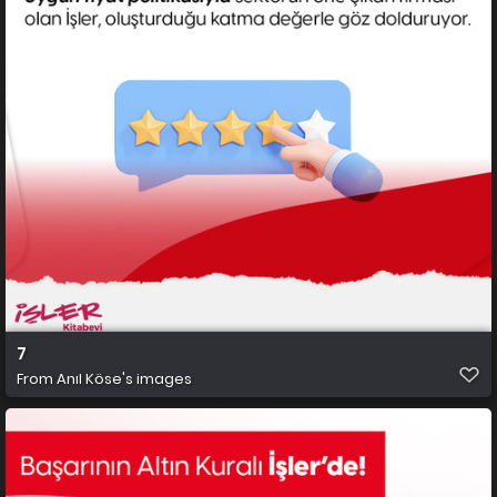
7
From
Anıl Köse's images