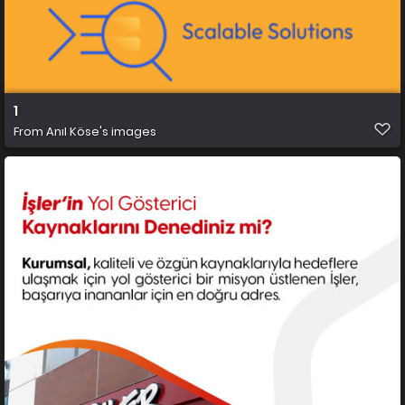
1
From
Anıl Köse's images