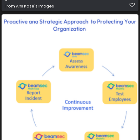
From
Anıl Köse's images