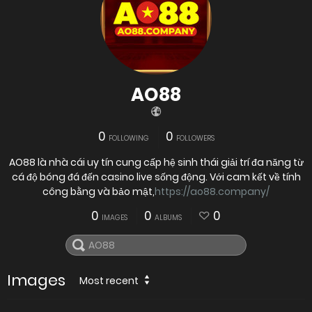
AO88
0
0
FOLLOWING
FOLLOWERS
AO88 là nhà cái uy tín cung cấp hệ sinh thái giải trí đa năng từ
cá độ bóng đá đến casino live sống động. Với cam kết về tính
công bằng và bảo mật,
https://ao88.company/
0
0
0
IMAGES
ALBUMS
Images
Most recent