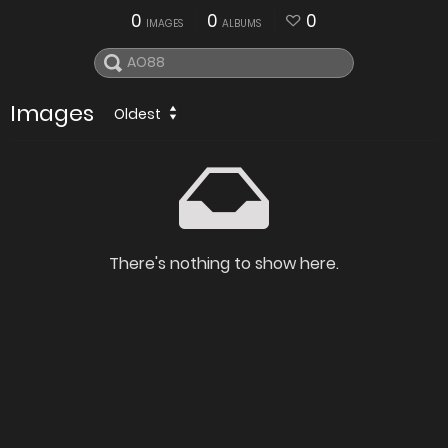
0
0
0
IMAGES
ALBUMS
Images
Oldest
There's nothing to show here.