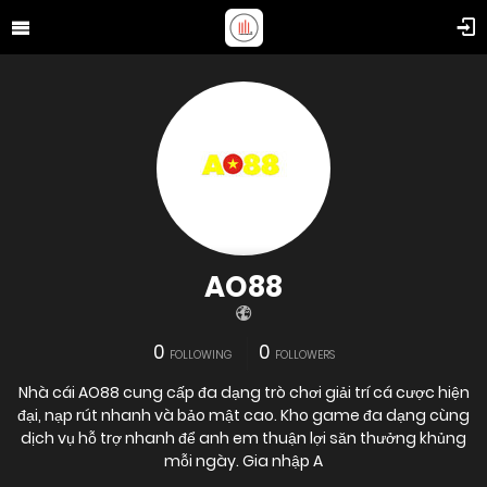
AO88
0
0
FOLLOWING
FOLLOWERS
Nhà cái AO88 cung cấp đa dạng trò chơi giải trí cá cược hiện
đại, nạp rút nhanh và bảo mật cao. Kho game đa dạng cùng
dịch vụ hỗ trợ nhanh để anh em thuận lợi săn thưởng khủng
mỗi ngày. Gia nhập A