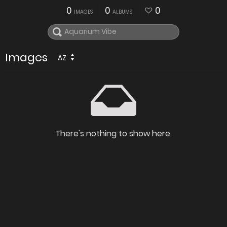
0
0
0
IMAGES
ALBUMS
Images
AZ
There's nothing to show here.