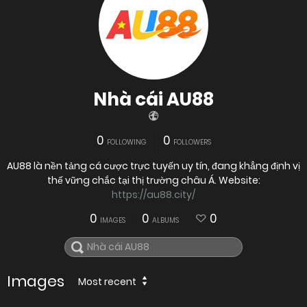
Nhà cái AU88
0
0
FOLLOWING
FOLLOWERS
AU88 là nền tảng cá cược trực tuyến uy tín, đang khẳng định vị
thế vững chắc tại thị trường châu Á. Website:
https://au88.city/
0
0
0
IMAGES
ALBUMS
Images
Most recent