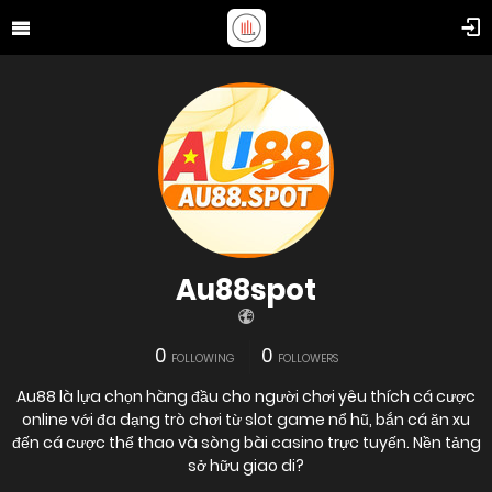
Au88spot
0
0
FOLLOWING
FOLLOWERS
Au88 là lựa chọn hàng đầu cho người chơi yêu thích cá cược
online với đa dạng trò chơi từ slot game nổ hũ, bắn cá ăn xu
đến cá cược thể thao và sòng bài casino trực tuyến. Nền tảng
sở hữu giao di?