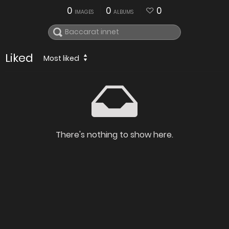
0
0
0
IMAGES
ALBUMS
Liked
Most liked
There's nothing to show here.