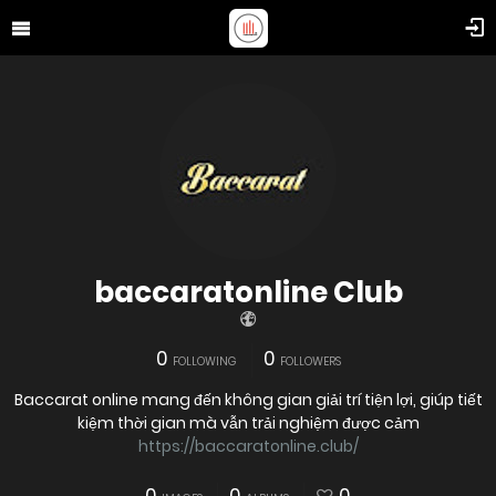
baccaratonline Club
0
0
FOLLOWING
FOLLOWERS
Baccarat online mang đến không gian giải trí tiện lợi, giúp tiết
kiệm thời gian mà vẫn trải nghiệm được cảm
https://baccaratonline.club/