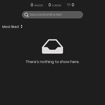
0
0
0
IMAGES
ALBUMS
Most liked
There's nothing to show here.