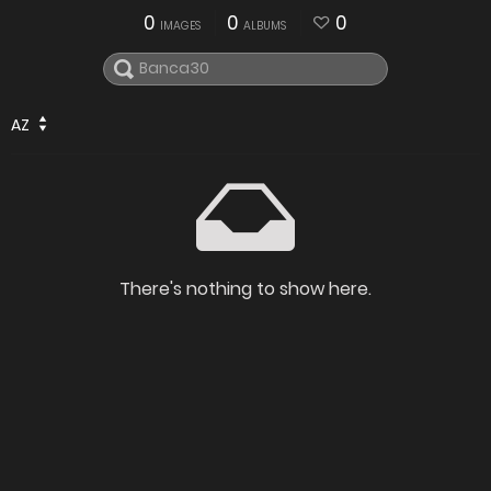
0
0
0
IMAGES
ALBUMS
AZ
There's nothing to show here.