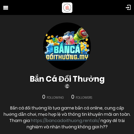
Bắn Cá Đổi Thưởng
0
0
FOLLOWING
FOLLOWERS
Bắn cá đổi thưởng là tựa game bắn cá online, cung cấp
hướng dẫn chơi, mẹo hợp lệ và thông tin khuyến mãi an toàn.
Tham gia
https://bancadoithuong.rentals/
ngay để trải
nghiệm và nhận thưởng không giới h??