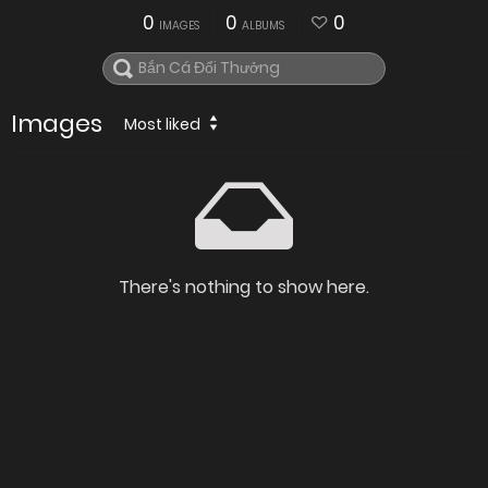
0
0
0
IMAGES
ALBUMS
Images
Most liked
There's nothing to show here.