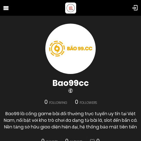
Bao99cc
0
0
FOLLOWING
FOLLOWERS
Bao99 là cổng game bài đổi thưởng trực tuyến uy tín tại Việt
Nam, nổi bật với kho trò chơi đa dạng từ bài lá, slot đến bắn cá.
Nền tảng sở hữu giao diện hiện đại, hệ thống bảo mật tiên tiến