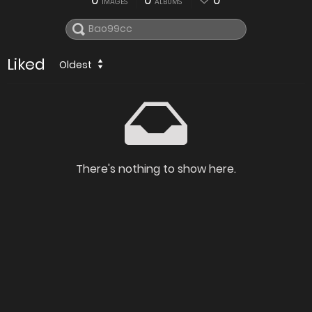
0
0
0
IMAGES
ALBUMS
Liked
Oldest
There's nothing to show here.