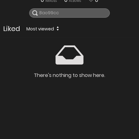
0
0
0
IMAGES
ALBUMS
Liked
Most viewed
There's nothing to show here.