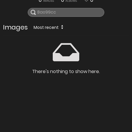
0
0
0
IMAGES
ALBUMS
Images
Most recent
There's nothing to show here.