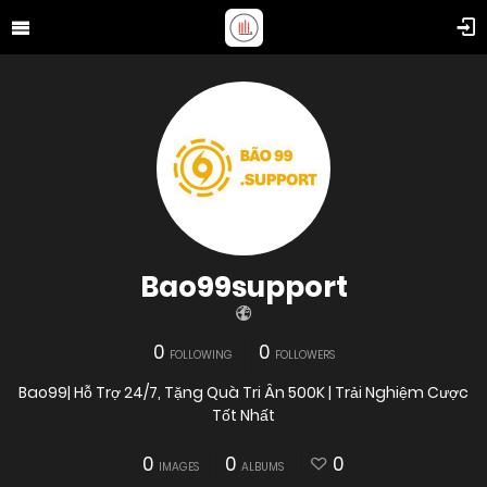
Bao99support
0
0
FOLLOWING
FOLLOWERS
Bao99| Hỗ Trợ 24/7, Tặng Quà Tri Ân 500K | Trải Nghiệm Cược
Tốt Nhất
0
0
0
IMAGES
ALBUMS