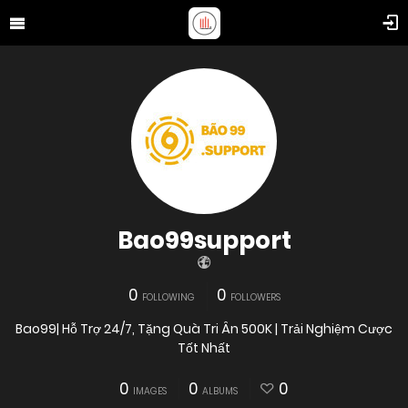
Bao99support
0
0
FOLLOWING
FOLLOWERS
Bao99| Hỗ Trợ 24/7, Tặng Quà Tri Ân 500K | Trải Nghiệm Cược
Tốt Nhất
0
0
0
IMAGES
ALBUMS