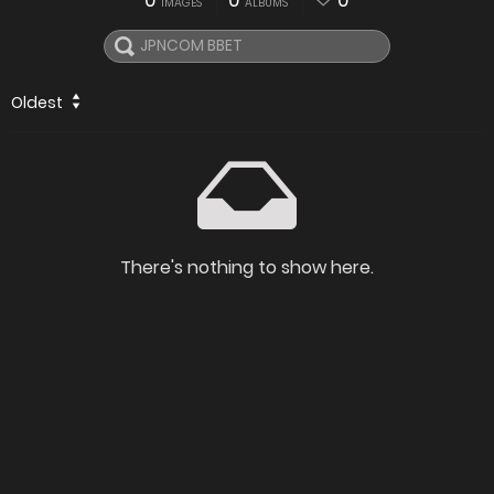
0
0
0
IMAGES
ALBUMS
Oldest
There's nothing to show here.