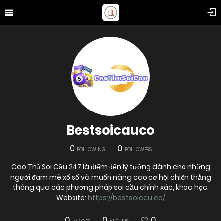
Bestsoicauco
0
0
FOLLOWING
FOLLOWERS
Cao Thủ Soi Cầu 247 là điểm đến lý tưởng dành cho những
người đam mê xổ số và muốn nâng cao cơ hội chiến thắng
thông qua các phương pháp soi cầu chính xác, khoa học.
Website:
https://bestsoicau.co/
0
0
0