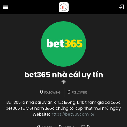
bet365 nhà cái uy tín
0
0
FOLLOWING
FOLLOWERS
BET365 là nhà cái uy tín, chất lượng. Link tham gia cá cược
bet365 tại việt nam được chúng tôi cập nhật mới mỗi ngày.
Website:
https://bet365com.io/