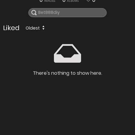
0
0
0
IMAGES
ALBUMS
Liked
Oldest
There's nothing to show here.