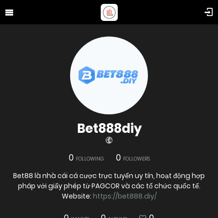
Bet888diy
0
0
FOLLOWING
FOLLOWERS
Bet88 là nhà cái cá cược trực tuyến uy tín, hoạt động hợp
pháp với giấy phép từ PAGCOR và các tổ chức quốc tế.
Website:
https://bet888.diy/