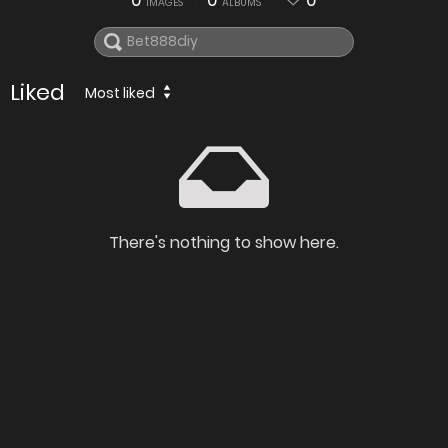
0
0
0
IMAGES
ALBUMS
Liked
Most liked
There's nothing to show here.