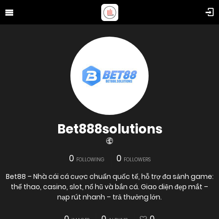
Bet888solutions
0
0
FOLLOWING
FOLLOWERS
Bet88 – Nhà cái cá cược chuẩn quốc tế, hỗ trợ đa sảnh game:
thể thao, casino, slot, nổ hũ và bắn cá. Giao diện đẹp mắt –
nạp rút nhanh – trả thưởng lớn.